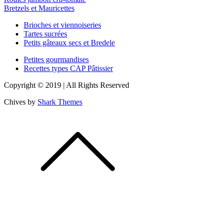
Navigation
Bretzels et Mauricettes
de
Brioches et viennoiseries
l’article
Tartes sucrées
Petits gâteaux secs et Bredele
Petites gourmandises
Recettes types CAP Pâtissier
Copyright © 2019 | All Rights Reserved
Chives by
Shark Themes