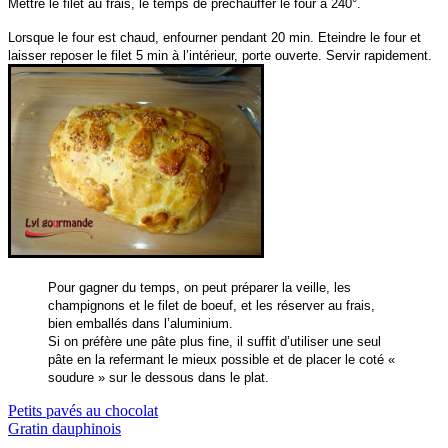
Mettre le filet au frais, le temps de préchauffer le four à 240°.
Lorsque le four est chaud, enfourner pendant 20 min. Eteindre le four et
laisser reposer le filet 5 min à l’intérieur, porte ouverte. Servir rapidement.
Pour gagner du temps, on peut préparer la veille, les
champignons et le filet de boeuf, et les réserver au frais,
bien emballés dans l’aluminium.
Si on préfère une pâte plus fine, il suffit d’utiliser une seul
pâte en la refermant le mieux possible et de placer le coté «
soudure » sur le dessous dans le plat.
Navigation
Petits pavés au chocolat
Gratin dauphinois
de